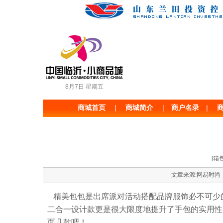
8月7日 星期五
商城首页
|
|
商户名录
|
商
商城简介
[箱
文章来源:网易时尚 发布
精美包包是出席派对活动搭配品牌服饰必不可少
二合一设计款更是很大限度地提升了手包的实用性
面几款吧！