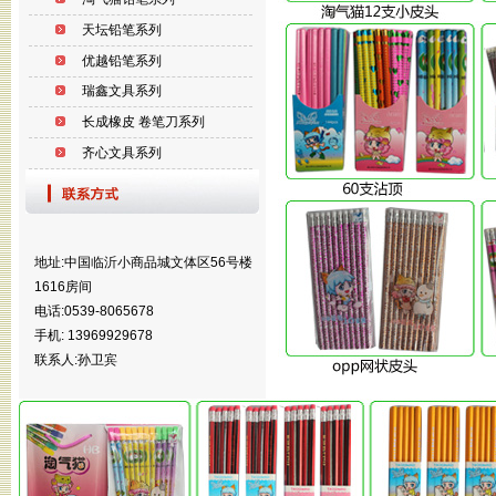
天坛铅笔系列
优越铅笔系列
瑞鑫文具系列
长成橡皮 卷笔刀系列
齐心文具系列
地址:中国临沂小商品城文体区56号楼
1616房间
电话:0539-8065678
手机: 13969929678
联系人:孙卫宾